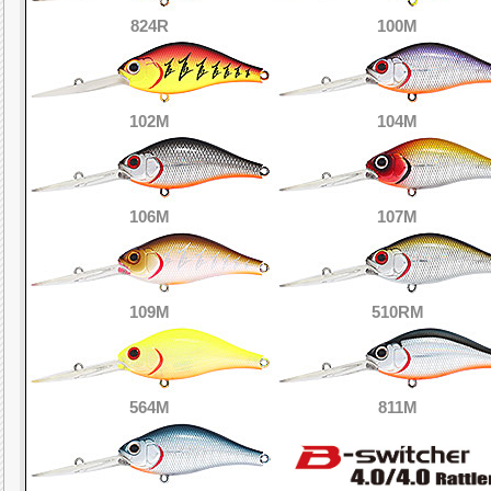
824R
100M
102M
104M
106M
107M
109M
510RM
564M
811M