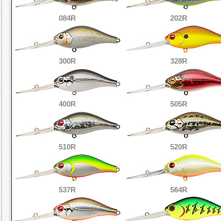
084R
202R
300R
328R
400R
505R
510R
520R
537R
564R