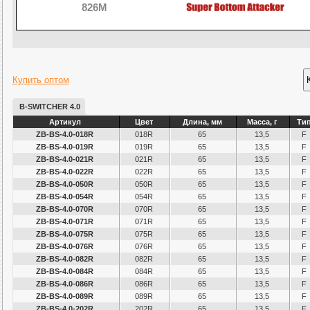
826M
Купить оптом
B-SWITCHER 4.0
Артикул
Цвет
Длина, мм
Масса, г
Ти
ZB-BS-4.0-018R
018R
65
13,5
F
ZB-BS-4.0-019R
019R
65
13,5
F
ZB-BS-4.0-021R
021R
65
13,5
F
ZB-BS-4.0-022R
022R
65
13,5
F
ZB-BS-4.0-050R
050R
65
13,5
F
ZB-BS-4.0-054R
054R
65
13,5
F
ZB-BS-4.0-070R
070R
65
13,5
F
ZB-BS-4.0-071R
071R
65
13,5
F
ZB-BS-4.0-075R
075R
65
13,5
F
ZB-BS-4.0-076R
076R
65
13,5
F
ZB-BS-4.0-082R
082R
65
13,5
F
ZB-BS-4.0-084R
084R
65
13,5
F
ZB-BS-4.0-086R
086R
65
13,5
F
ZB-BS-4.0-089R
089R
65
13,5
F
ZB-BS-4.0-202R
202R
65
13,5
F