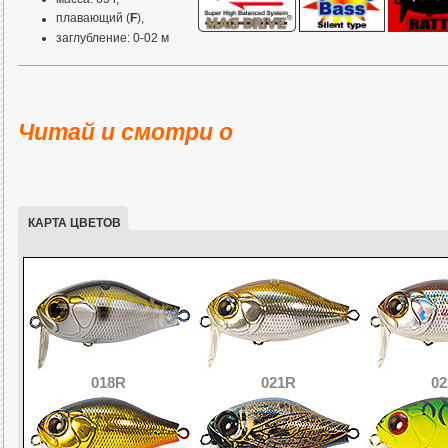
плавающий (
F
),
заглубление: 0-02 м
Внутреннее строение вобле
Switcher Craze и положение
Читай и смотри о
при забросе (1) и пр
КАРТА ЦВЕТОВ
018R
021R
0