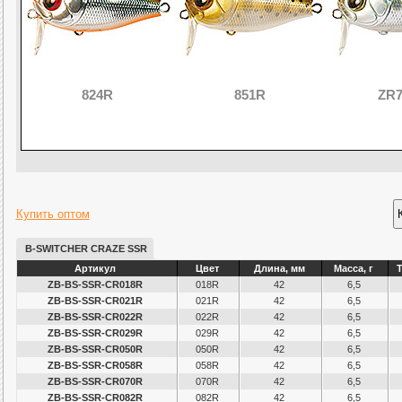
824R
851R
ZR
Купить оптом
B-SWITCHER CRAZE SSR
Артикул
Цвет
Длина, мм
Масса, г
ZB-BS-SSR-CR018R
018R
42
6,5
ZB-BS-SSR-CR021R
021R
42
6,5
ZB-BS-SSR-CR022R
022R
42
6,5
ZB-BS-SSR-CR029R
029R
42
6,5
ZB-BS-SSR-CR050R
050R
42
6,5
ZB-BS-SSR-CR058R
058R
42
6,5
ZB-BS-SSR-CR070R
070R
42
6,5
ZB-BS-SSR-CR082R
082R
42
6,5