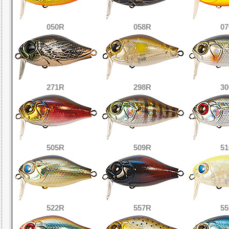
050R
058R
0
271R
298R
3
505R
509R
5
522R
557R
5