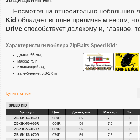
Несмотря на относительно небольшие 
Kid
обладает вполне приличным весом, чт
Drive
способствует далекому и, главное, т
Характеристики воблера ZipBaits Speed Kid:
длина: 56 мм,
масса: 75 г,
плавающий (
F
),
заглубление: 0,8-1,0 м
Купить оптом
SPEED KID
Артикул
Цвет
Длина, мм
Масса, г
Тип
ZB-SK-56-050R
050R
56
7,5
F
ZB-SK-56-068R
068R
56
7,5
F
ZB-SK-56-069R
069R
56
7,5
F
ZB-SK-56-070R
070R
56
7,5
F