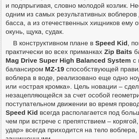
и подпрыгивая, словно молодой козлик. Не
одним из самых результативных воблеров 
басса, а из отечественных хищников ему 
окунь, щука, судак.
В конструктивном плане в
Speed Kid
, п
практически во всех приманках
Zip Baits
б
Mag Drive Super High Balanced System
с 
балансиром
MZ-19
способствующей прави
воблера в воде, реализовано еще одно но
или «острая кромка». Цель новации – сде
незацепляющейся за счет особой геометри
поступательном движении во время прово
Speed Kid
всегда располагается под больши
чем при встрече с препятствием – корягой
удар» всегда приходится на тело воблера,
защищенными.