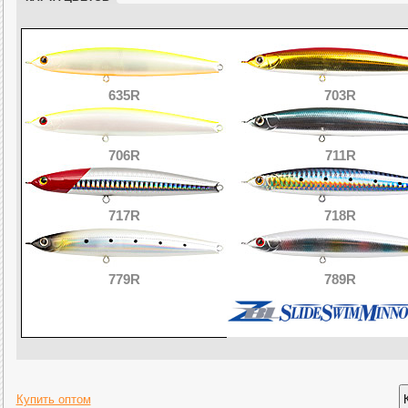
635R
703R
706R
711R
717R
718R
779R
789R
Купить оптом