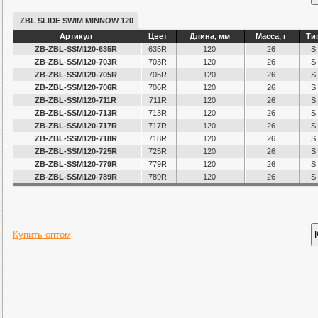
ZBL SLIDE SWIM MINNOW 120
Артикул
Цвет
Длина, мм
Масса, г
Ти
ZB-ZBL-SSM120-635R
635R
120
26
S
ZB-ZBL-SSM120-703R
703R
120
26
S
ZB-ZBL-SSM120-705R
705R
120
26
S
ZB-ZBL-SSM120-706R
706R
120
26
S
ZB-ZBL-SSM120-711R
711R
120
26
S
ZB-ZBL-SSM120-713R
713R
120
26
S
ZB-ZBL-SSM120-717R
717R
120
26
S
ZB-ZBL-SSM120-718R
718R
120
26
S
ZB-ZBL-SSM120-725R
725R
120
26
S
ZB-ZBL-SSM120-779R
779R
120
26
S
ZB-ZBL-SSM120-789R
789R
120
26
S
Купить оптом