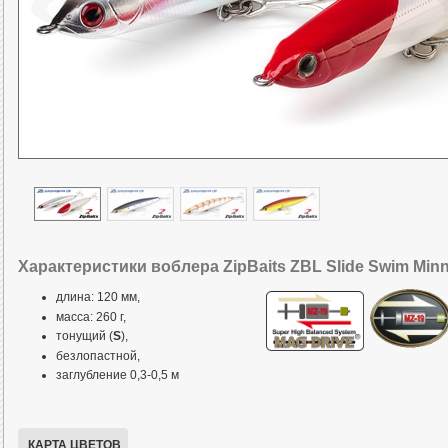
Характеристики воблера ZipBaits ZBL Slide Swim Min
длина: 120 мм,
масса: 260 г,
тонущий (
S
),
безлопастной,
заглубление 0,3-0,5 м
КАРТА ЦВЕТОВ