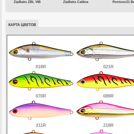
ZipBaits ZBL VIB
ZipBaits Calibra
Pontoon21 Be
КАРТА ЦВЕТОВ
018R
021R
070R
089R
211R
218R