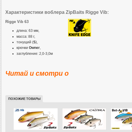
Характеристики воблера ZipBaits Rigge Vib:
Rigge Vib 63
длина: 63 мм,
масса: 88 г,
тонущий (
S
),
крючки
O
wner
,
заглубление: 2,0-3,0м
Читай и смотри о
ПОХОЖИЕ ТОВАРЫ