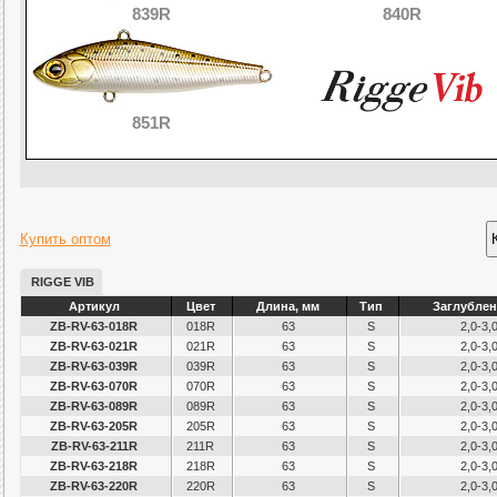
839R
840R
851R
Купить оптом
RIGGE VIB
Артикул
Цвет
Длина, мм
Тип
Заглублен
ZB-RV-63-018R
018R
63
S
2,0-3,
ZB-RV-63-021R
021R
63
S
2,0-3,
ZB-RV-63-039R
039R
63
S
2,0-3,
ZB-RV-63-070R
070R
63
S
2,0-3,
ZB-RV-63-089R
089R
63
S
2,0-3,
ZB-RV-63-205R
205R
63
S
2,0-3,
ZB-RV-63-211R
211R
63
S
2,0-3,
ZB-RV-63-218R
218R
63
S
2,0-3,
ZB-RV-63-220R
220R
63
S
2,0-3,