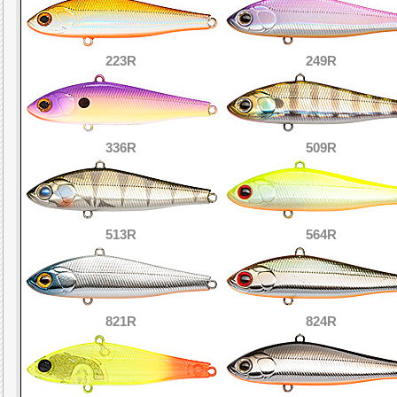
223R
249R
336R
509R
513R
564R
821R
824R