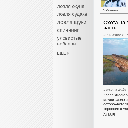
ловля окуня
А.Ивашков
ловля судака
ловля щуки
Охота на 
часть
спиннинг
«Рыбачьте с н
уловистые
воблеры
ЕЩЁ
5 марта 2018
Ловля змеегол
можно смело ср
осторожного зв
терпение и ма
Читать