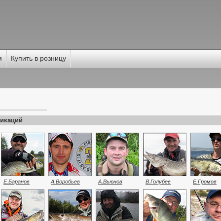
м
Купить в розницу
И
икаций
Е.Баранов
А.Воробьев
А.Вьюнов
В.Голубев
Е.Громов