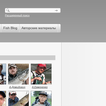
Расширенный поиск
Fish Blog
Авторские материалы
А.Демидович
А.Евмененко