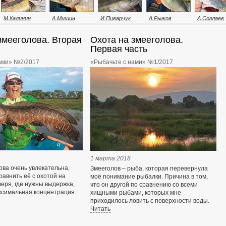
М.Калинин
А.Мишин
И.Пиварчук
А.Рыжов
А.Соглаев
змееголова. Вторая
Охота на змееголова.
Первая часть
ами» №2/2017
«Рыбачьте с нами» №1/2017
1 марта 2018
ова очень увлекательна,
Змееголов – рыба, которая перевернула
авнить её с охотой на
моё понимание рыбалки. Причина в том,
еря, где нужны выдержка,
что он другой по сравнению со всеми
ксимальная концентрация.
хищными рыбами, которых мне
приходилось ловить с поверхности воды.
Читать