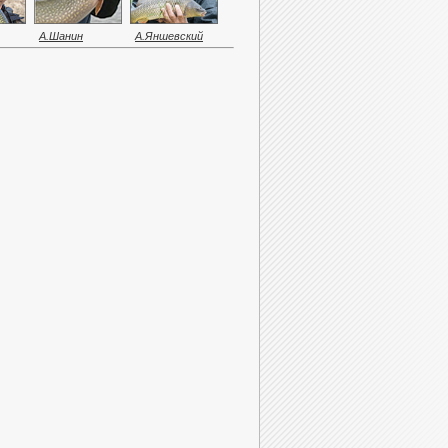
А.Шанин
А.Яншевский