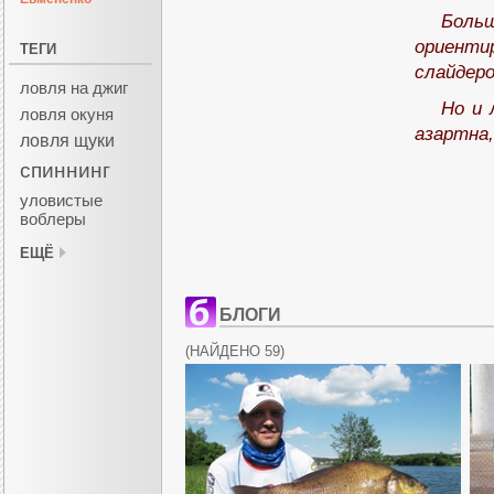
Больш
ориенти
ТЕГИ
слайдеро
ловля на джиг
Но и 
ловля окуня
азартна,
ловля щуки
спиннинг
уловистые
воблеры
ЕЩЁ
БЛОГИ
(
НАЙДЕНО 59
)