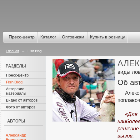
Пресс-центр
Каталог
Оптовикам
Купить в розницу
Главная
→
Fish Blog
АЛЕК
РАЗДЕЛЫ
виды лов
Пресс-центр
Об ав
Fish Blog
Авторские
Алекс
материалы
поплаво
Видео от авторов
Фото от авторов
«Для 
наиболе
АВТОРЫ
решение
вызов.
Александр
Евмененко