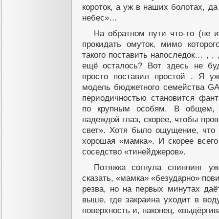
короток, а уж в наших болотах, 
небес»…
На обратном пути что-то (не и
прокидать омуток, мимо которо
такого поставить напоследок… , , 
ещё осталось? Вот здесь не бу
просто поставил простой . Я уж
модель бюджетного семейства GA
периодичностью становится фант
по крупным особям. В общем,
надеждой глаз, скорее, чтобы про
свет». Хотя было ощущение, что
хорошая «мамка». И скорее всего
соседство «тинейджеров».
Потяжка согнула спиннинг у
сказать, «мамка» «безударно» пови
резва, но на первых минутах да
выше, где закраина уходит в вод
поверхность и, наконец, «выдёрги