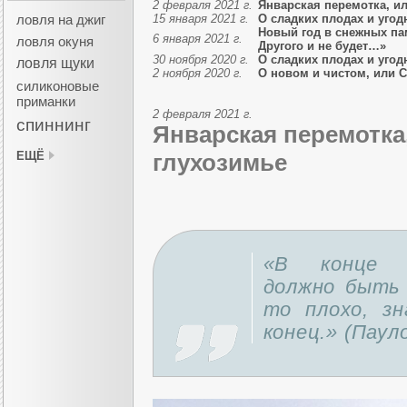
2 февраля 2021 г.
Январская перемотка, ил
ловля на джиг
15 января 2021 г.
О сладких плодах и угод
Новый год в снежных па
6 января 2021 г.
ловля окуня
Другого и не будет…»
30 ноября 2020 г.
О сладких плодах и угод
ловля щуки
2 ноября 2020 г.
О новом и чистом, или 
силиконовые
приманки
2 февраля 2021 г.
спиннинг
Январская перемотка
ЕЩЁ
глухозимье
«В конце в
должно быть 
то плохо, з
конец.» (Паул