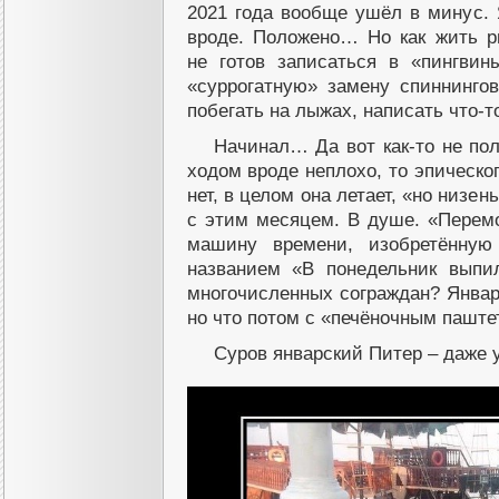
2021 года вообще ушёл в минус.
вроде. Положено… Но как жить р
не готов записаться в «пингви
«суррогатную» замену спиннинго
побегать на лыжах, написать что-
Начинал… Да вот как-то не пол
ходом вроде неплохо, то эпическо
нет, в целом она летает, «но низе
с этим месяцем. В душе. «Перемо
машину времени, изобретённу
названием «В понедельник выпи
многочисленных сограждан? Январь
но что потом с «печёночным паште
Суров январский Питер – даже 