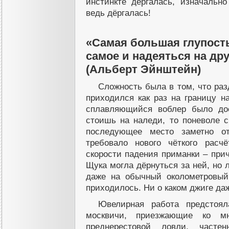
инстинкте дёргалась, изначальн
ведь дёргалась!
«Самая большая глупость
самое и надеяться на дру
(Альберт Эйнштейн)
Сложность была в том, что раз
приходился как раз на границу н
сплавляющийся воблер было до
стоишь на наледи, то поневоле с
последующее место заметно о
требовало нового чёткого расч
скорости падения приманки – прич
Щука могла дёрнуться за ней, но 
даже на обычный околометровый
приходилось. Ни о каком джиге да
Ювелирная работа предстоял
москвичи, приезжающие ко м
преднерестовой ловли, частен