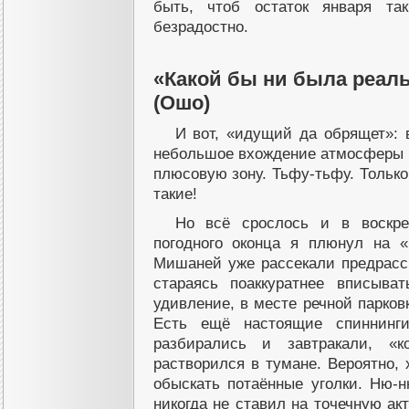
быть, чтоб остаток января та
безрадостно.
«Какой бы ни была реаль
(Ошо)
И вот, «идущий да обрящет»: 
небольшое вхождение атмосферы 
плюсовую зону. Тьфу-тьфу. Только 
такие!
Но всё срослось и в воскре
погодного оконца я плюнул на 
Мишаней уже рассекали предрасс
стараясь поаккуратнее вписыва
удивление, в месте речной парков
Есть ещё настоящие спиннинг
разбирались и завтракали, «к
растворился в тумане. Вероятно,
обыскать потаённые уголки. Ню-н
никогда не ставил на точечную акт