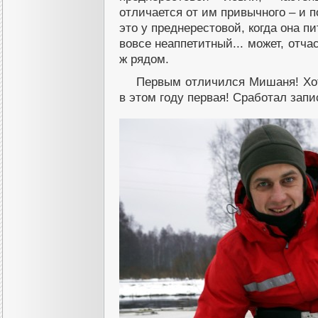
отличается от им привычного – и п
это у преднерестовой, когда она п
вовсе неаппетитный... может, отч
ж рядом.
Первым отличился Мишаня! Хоть
в этом году первая! Сработал запи