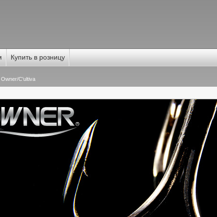
м
Купить в розницу
wner/C'ultiva