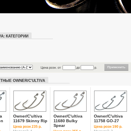
VA: КАТЕГОРИИ
Цена розн. от
до
р.
ТНЫЕ OWNER/C'ULTIVA
a
Owner/C'ultiva
Owner/C'ultiva
Owner/C'ultiva
on
11679 Skinny Rip
11680 Bulky
11758 GO-27
Spear
Цена розн 235 р.
Цена розн 190 р.