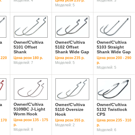
.
Моделей: 4
Цена розн 255 р.
Моделей: 3
Моделей: 5
a
Owner/C'ultiva
Owner/C'ultiva
Owner/C'ultiva
5101 Offset
5102 Offset
5103 Straight
Shank
Shank Wide Gap
Shank Wide Gap
 220
Цена розн 180 р.
Цена розн 235 р.
Цена розн 200 - 290
Моделей: 7
Моделей: 5
р.
Моделей: 5
Owner/C'ultiva
a
Owner/C'ultiva
Owner/C'ultiva
5109BC J-Light
5110 Oversize
5132 Twistlock
Worm Hook
Hook
CPS
Цена розн 135 - 175
 170
Цена розн 355 р.
Цена розн 235 - 310
р.
Моделей: 2
р.
Моделей: 8
Моделей: 6