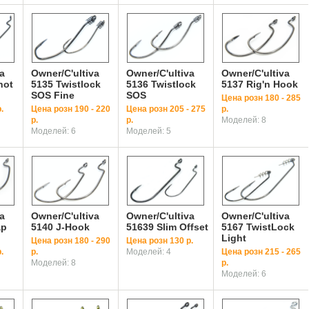
a
Owner/C'ultiva
Owner/C'ultiva
Owner/C'ultiva
hot
5135 Twistlock
5136 Twistlock
5137 Rig'n Hook
SOS Fine
SOS
Цена розн 180 - 285
.
Цена розн 190 - 220
Цена розн 205 - 275
р.
р.
р.
Моделей: 8
Моделей: 6
Моделей: 5
a
Owner/C'ultiva
Owner/C'ultiva
Owner/C'ultiva
ap
5140 J-Hook
51639 Slim Offset
5167 TwistLock
Light
Цена розн 180 - 290
Цена розн 130 р.
.
р.
Моделей: 4
Цена розн 215 - 265
Моделей: 8
р.
Моделей: 6