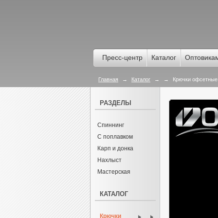
Пресс-центр
Каталог
Оптовика
Главная
→
Каталог
→
→
Крючки офсетные O
РАЗДЕЛЫ
Спиннинг
С поплавком
Карп и донка
Нахлыст
Мастерская
КАТАЛОГ
Крючки