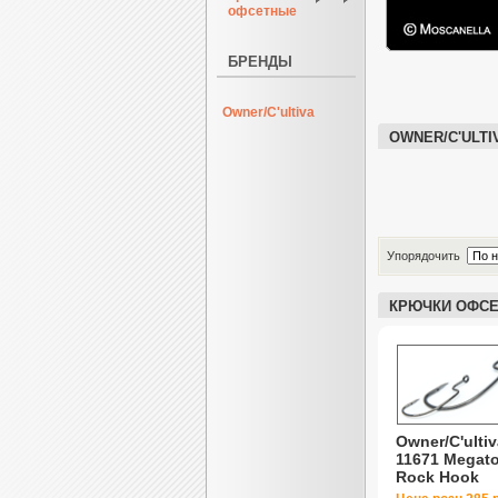
офсетные
БРЕНДЫ
Owner/C'ultiva
OWNER/C'ULTI
Упорядочить
КРЮЧКИ ОФСЕ
Owner/C'ultiv
11671 Megat
Rock Hook