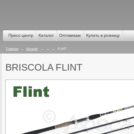
Пресс-центр
Каталог
Оптовикам
Купить в розницу
Главная
→
Каталог
→
→
→
FLINT
BRISCOLA FLINT