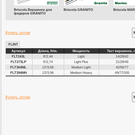
Briscola Вершинки для
Briscola GRANITO
Briscola MA
фидеров GRANITO
Купить оптом
FLINT
Артикул
Длина, ft/m.
Мощность
Тест вершинок, 
FLT243L
8'/2,44
Light
14/28/42
FLT273LP
9'/2,74
Light Plus
21/28/49
FLT364ML
12'/3,66
Medium Light
42/56/77
FLT394MH
13'/3,96
Medium Heavy
49/77/105
Купить оптом