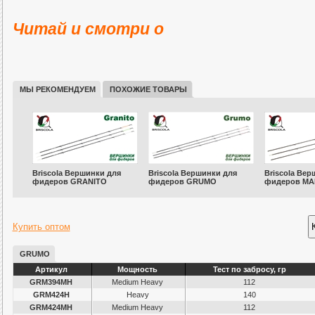
Читай и смотри о
МЫ РЕКОМЕНДУЕМ
ПОХОЖИЕ ТОВАРЫ
Briscola Вершинки для
Briscola Вершинки для
Briscola Вер
фидеров GRANITO
фидеров GRUMO
фидеров M
Купить оптом
GRUMO
Артикул
Мощность
Тест по забросу, гр
GRM394MH
Medium Heavy
112
GRM424H
Heavy
140
GRM424MH
Medium Heavy
112