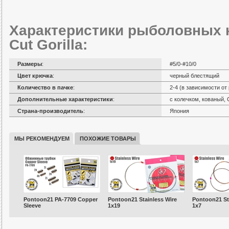
Характеристики рыболовных 
Cut Gorilla:
Размеры
:
#5/0-#10/0
Цвет крючка
:
черный блестящий
Количество в пачке
:
2-4 (в зависимости от
Дополнительные характеристики
:
с колечком, кованый, C
Страна-производитель
:
Япония
МЫ РЕКОМЕНДУЕМ
ПОХОЖИЕ ТОВАРЫ
Pontoon21 PA-7709 Copper
Pontoon21 Stainless Wire
Pontoon21 St
Sleeve
1x19
1x7