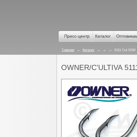
Пресс-центр
Каталог
Оптовика
Главная
→
Каталог
→
→
→
5111 Cut SSW
OWNER/C'ULTIVA 51