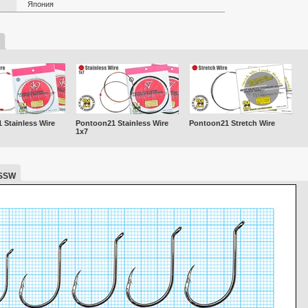
Япония
 Stainless Wire
Pontoon21 Stainless Wire
Pontoon21 Stretch Wire
1x7
SSW