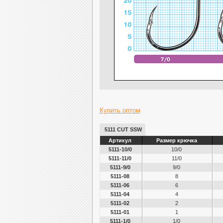
Купить оптом
5111 CUT SSW
Артикул
Размер крючка
5111-10/0
10/0
5111-11/0
11/0
5111-9/0
9/0
5111-08
8
5111-06
6
5111-04
4
5111-02
2
5111-01
1
5111-1/0
1/0