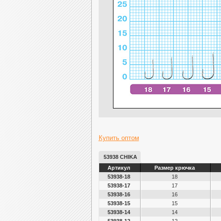
Купить оптом
53938 CHIKA
Артикул
Размер крючка
53938-18
18
53938-17
17
53938-16
16
53938-15
15
53938-14
14