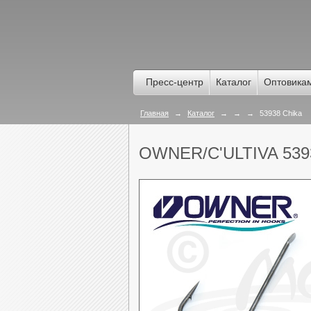
Пресс-центр
Каталог
Оптовика
Главная
→
Каталог
→
→
→
53938 Chika
OWNER/C'ULTIVA 539