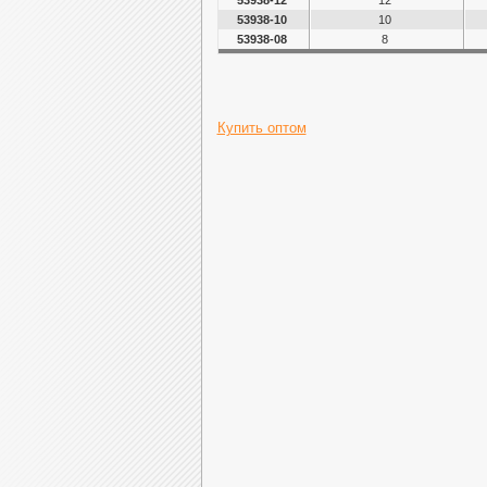
53938-12
12
53938-10
10
53938-08
8
Купить оптом