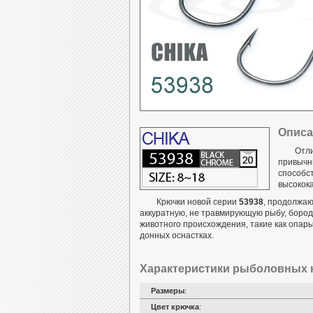
Описа
Отли
привычны
способс
высокок
Крючки новой серии
53938
, продолжаю
аккуратную, не травмирующую рыбу, бород
животного происхождения, такие как опары
донных оснастках.
Характеристики рыболовных к
Размеры
:
Цвет крючка
: