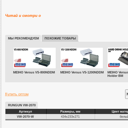
Читай и смотри о
МЫ РЕКОМЕНДУЕМ
ПОХОЖИЕ ТОВАРЫ
MEIHO Versus VS-800NDDM
MEIHO Versus VS-1200NDDM
MEIHO Versus
Holder BM
Купить оптом
RUNGUN VW-2070
Артикул
Размеры, мм
Цвет мате
VW-2070-W
434x233x271
белы