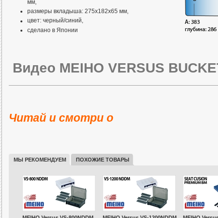
мм,
размеры вкладыша: 275x182x65 мм,
цвет: черный/синий,
сделано в Японии
Видео MEIHO VERSUS BUCKE
Читай и смотри о
МЫ РЕКОМЕНДУЕМ
ПОХОЖИЕ ТОВАРЫ
MEIHO Versus VS-800NDDM
MEIHO Versus VS-1200NDDM
MEIHO Versu