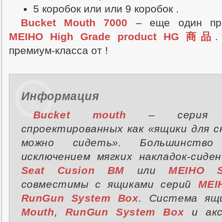
5 коробок или или 9 коробок .
Bucket Mouth 7000
– еще один пре
MEIHO High Grade product HG 商品
.
премиум-класса от
!
Информация
Bucket mouth
– серия 
спроектированных как «ящики для с
можно сидеть». Большинство 
исключением мягких накладок-сиде
Seat Cusion BM
или
MEIHO S
совместимы с ящиками серий
MEI
RunGun System Box
. Система я
Mouth
,
RunGun System Box
и акс