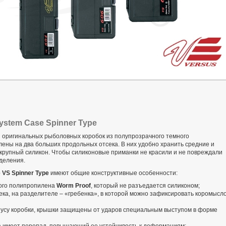
stem Case Spinner Type
 оригинальных рыболовных коробок из полупрозрачного темного
лены на два больших продольных отсека. В них удобно хранить средние и
крупный силикон. Чтобы силиконовые приманки не красили и не повреждали
тделения.
 VS Spinner Type
имеют общие конструктивные особенности:
ного полипропилена
Worm Proof
, который не разъедается силиконом;
ека, на разделителе – «гребенка», в которой можно зафиксировать коромысл
пусу коробки, крышки защищены от ударов специальным выступом в форме
 а имеет перепад, повышающий ее устойчивость к деформациям;