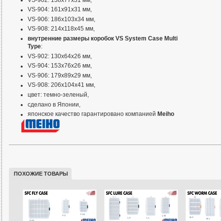
VS-902: 138x77x31 мм,
VS-904: 161x91x31 мм,
VS-906: 186x103x34 мм,
VS-908: 214x118x45 мм,
внутренние размеры коробок VS System Case Multi
Type
:
VS-902: 130x64x26 мм,
VS-904: 153x76x26 мм,
VS-906: 179x89x29 мм,
VS-908: 206x104x41 мм,
цвет: темно-зеленый,
сделано в Японии,
японское качество гарантировано компанией
Meiho
Информация
ПОХОЖИЕ ТОВАРЫ
Коробки
MEIHO Versus System
коробкам
SFC «System Fishing
отличие — пластик, из которого 