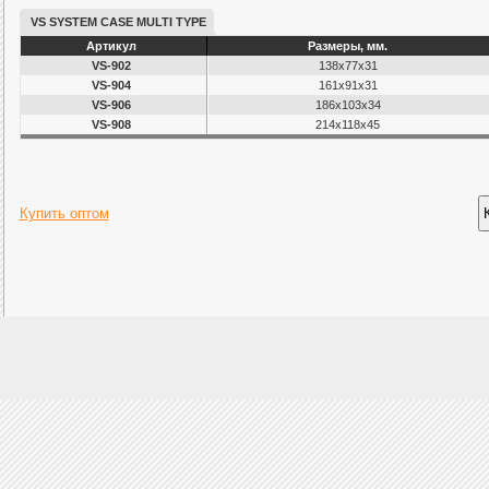
сохраняющими свою форму даже в са
VS SYSTEM CASE MULTI TYPE
чего нельзя сказать о более деше
Артикул
Размеры, мм.
VS-902
138х77х31
аналогах.
VS-904
161х91х31
VS-906
186х103х34
VS-908
214х118х45
Сделано в Японии.
Купить оптом