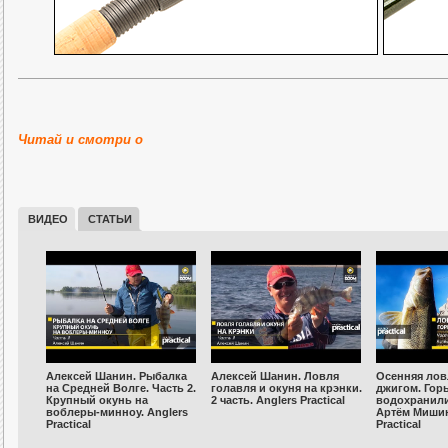
New Legend Elite 2016 NE
Читай и смотри о
ВИДЕО
СТАТЬИ
Алексей Шанин. Рыбалка
Алексей Шанин. Ловля
Осенняя лов
на Средней Волге. Часть 2.
голавля и окуня на крэнки.
джигом. Гор
Крупный окунь на
2 часть. Anglers Practical
водохранили
воблеры-минноу. Anglers
Артём Мишин
Practical
Practical