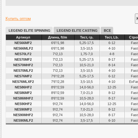
Купить оптом
LEGEND ELITE SPINNING
LEGEND ELITE CASTING
ВСЕ
Артикул
Длина, ft/m
Тест, гр.
Тест, Lb.
Стро
NES66MF2
6'6"/1,98
5,25-17,5
6-12
Fast
NES66MLF2
6'6"/1,98
3,5-10,5
4-10
Fast
NES70LF2
7'/2,13
1,75-7,0
4-8
Fast
NES70MF2
7'/2,13
5,25-17,5
8-17
Fast
NES70MHF2
7'/2,13
10,5-21,0
8-14
Fast
NES70MLF2
7'/2,13
3,5-10,5
4-10
Fast
NES76MF2
7'6"/2,28
5,25-17,5
6-12
Fast
NES76MLXF2
7'6"/2,28
3,5-10,5
4-10
ExFas
NES86HF2
8'6"/2,59
14,0-56,0
12-25
Fast
NES86MF2
8'6"/2,59
7,0-21,0
8-12
Fast
NES86MHF2
8'6"/2,59
10,5-28,0
8-17
Fast
NES90HF2
9'/2,74
14,0-56,0
12-25
Fast
NES90MF2
9'/2,74
7,0-21,0
8-12
Fast
NES90MHF2
9'/2,74
10,5-28,0
8-17
Fast
NES90MLF2
9'/2,74
3,5-17,5
6-10
Fast