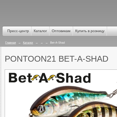
Пресс-центр
Каталог
Оптовикам
Купить в розницу
Главная
→
Каталог
→
→
→
Bet-A-Shad
PONTOON21 BET-A-SHAD