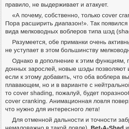
правило, не выдерживает и атакует.
«А почему, собственно, только cover cr
Пора расширить диапазон!». Так появился 
вида мелководных воблеров типа шэд (sh
Разумеется, обе приманки очень активн
не уступает в этом большинству мелковод
Однако в дополнение к этим функциям, 
донных зарослей, новые шэды позволяют 
если к этому добавить, что оба воблера в
плавающем, но и в варианте с нейтрально
то cover shading, пожалуй, будет поразно
cover cranking. Анимационная ловля повер
что нужно для интересного лета!
Для отменной дальности и точности заб
немаловажно в такой ловле)
Bet-A-Shad
и