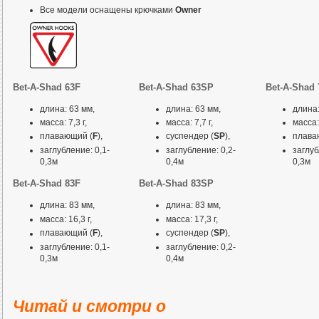
Все модели оснащены крючками
Owner
Bet-A-Shad 63F
Bet-A-Shad 63SP
Bet-A-Shad 
длина: 63 мм,
длина: 63 мм,
длина:
масса: 7,3 г,
масса: 7,7 г,
масса: 
плавающий (
F
),
суспендер (
SP
),
плава
заглубление: 0,1-
заглубление: 0,2-
заглуб
0,3м
0,4м
0,3м
Bet-A-Shad 83F
Bet-A-Shad 83SP
длина: 83 мм,
длина: 83 мм,
масса: 16,3 г,
масса: 17,3 г,
плавающий (
F
),
суспендер (
SP
),
заглубление: 0,1-
заглубление: 0,2-
0,3м
0,4м
Читай и смотри о