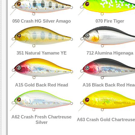
050 Crash HG Silver Amago
070 Fire Tiger
351 Natural Yamame YE
712 Alumina Higenaga
A15 Gold Back Red Head
A16 Black Back Red Hea
A62 Crash Fresh Chartreuse
A63 Crash Gold Chartreus
Silver