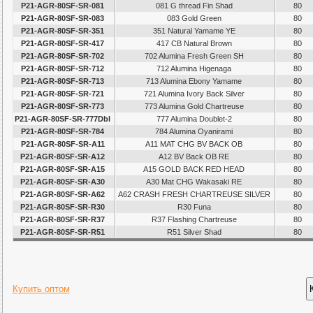
P21-AGR-80SF-SR-081
081 G thread Fin Shad
80
P21-AGR-80SF-SR-083
083 Gold Green
80
P21-AGR-80SF-SR-351
351 Natural Yamame YE
80
P21-AGR-80SF-SR-417
417 CB Natural Brown
80
P21-AGR-80SF-SR-702
702 Alumina Fresh Green SH
80
P21-AGR-80SF-SR-712
712 Alumina Higenaga
80
P21-AGR-80SF-SR-713
713 Alumina Ebony Yamame
80
P21-AGR-80SF-SR-721
721 Alumina Ivory Back Silver
80
P21-AGR-80SF-SR-773
773 Alumina Gold Chartreuse
80
P21-AGR-80SF-SR-777Dbl
777 Alumina Doublet-2
80
P21-AGR-80SF-SR-784
784 Alumina Oyanirami
80
P21-AGR-80SF-SR-A11
A11 MAT CHG BV BACK OB
80
P21-AGR-80SF-SR-A12
A12 BV Back OB RE
80
P21-AGR-80SF-SR-A15
A15 GOLD BACK RED HEAD
80
P21-AGR-80SF-SR-A30
A30 Mat CHG Wakasaki RE
80
P21-AGR-80SF-SR-A62
A62 CRASH FRESH CHARTREUSE SILVER
80
P21-AGR-80SF-SR-R30
R30 Funa
80
P21-AGR-80SF-SR-R37
R37 Flashing Chartreuse
80
P21-AGR-80SF-SR-R51
R51 Silver Shad
80
Купить оптом