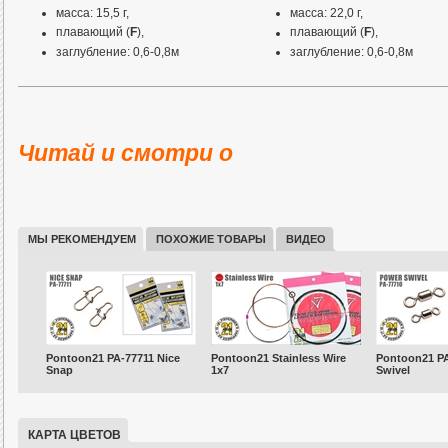
масса: 15,5 г,
масса: 22,0 г,
плавающий (
F
),
плавающий (
F
),
заглубление: 0,6-0,8м
заглубление: 0,6-0,8м
Система балансировки вобле
TMB
Читай и смотри о
МЫ РЕКОМЕНДУЕМ
ПОХОЖИЕ ТОВАРЫ
ВИДЕО
Pontoon21 PA-77711 Nice
Pontoon21 Stainless Wire
Pontoon21 PA
Snap
1x7
Swivel
КАРТА ЦВЕТОВ