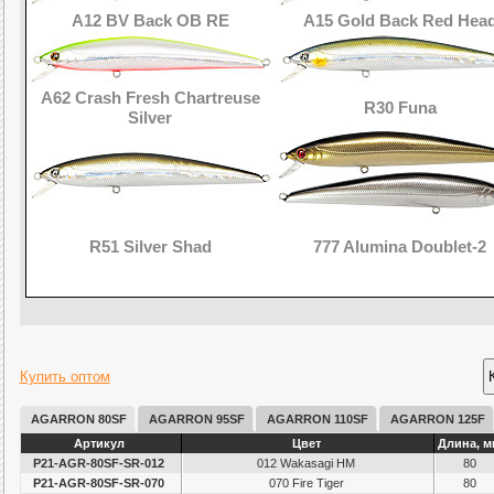
A12 BV Back OB RE
A15 Gold Back Red Hea
A62 Crash Fresh Chartreuse
R30 Funa
Silver
R51 Silver Shad
777 Alumina Doublet-2
Купить оптом
AGARRON 80SF
AGARRON 95SF
AGARRON 110SF
AGARRON 125F
Артикул
Цвет
Длина, м
P21-AGR-80SF-SR-012
012 Wakasagi HM
80
P21-AGR-80SF-SR-070
070 Fire Tiger
80