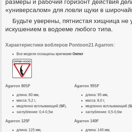
размеры и рабочий горизонт действия де
«универсалом» для ловли щуки в широчай
Будьте уверены, пятнистая хищница не 
искушением в водоеме любого типа.
Характеристики воблеров Pontoon21 Agarron:
Все модели оснащены крючками
Owner
Agarron 80SF
Agarron 95SF
длина: 80 мм,
длина: 95 мм,
масса: 5,2 г,
масса: 8,0 г,
медленно всплывающий (
SF
),
медленно всплывающий (
S
заглубление: 0,4-0,5м
заглубление: 0,5-0,6м
Agarron 125F
Agarron 140F
длина: 125 мм,
длина: 140 мм,