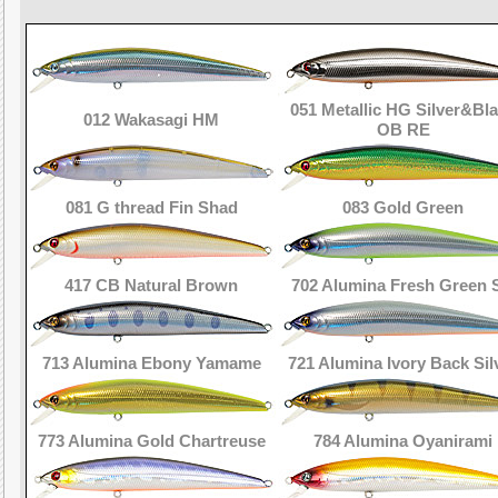
Внутреннее строение воб
положение подвижных грузов
приводнении (1а) и п
051 Metallic HG Silver&Bl
012 Wakasagi HM
OB RE
081 G thread Fin Shad
083 Gold Green
417 CB Natural Brown
702 Alumina Fresh Green 
713 Alumina Ebony Yamame
721 Alumina Ivory Back Sil
773 Alumina Gold Chartreuse
784 Alumina Oyanirami