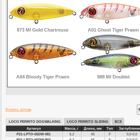
873 MI Gold Chartreuse
A01 Ghost Tiger Prawn
A04 Bloody Tiger Prawn
888 MI Doublet
Купить оптом
LOCO PERRITO DOGWALKING
LOCO PERRITO SLIDING
ВСЕ
Артикул
Масса, г
Длина, мм
Тип
Заглубление
P21-LPTO-65DW-081
9,2
65
F
0,0-0,0
P21-LPTO-65DW-802
9,2
65
F
0,0-0,0